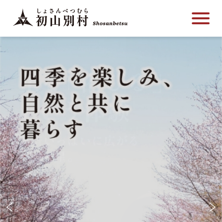
こ
メ
サ
本
こ
メ
本
こ
イ
イ
文
こ
イ
文
か
ン
ト
こ
か
ン
へ
ら
メ
内
こ
ら
メ
移
サ
ニ
共
ま
フ
ニ
動
イ
ュ
通
で
ッ
ュ
し
ト
ー
メ
タ
ー
ま
内
こ
ニ
ー
へ
す
共
こ
ュ
メ
移
通
ま
ー
ニ
動
メ
で
こ
ュ
し
ニ
こ
ー
ま
ュ
ま
す
ー
で