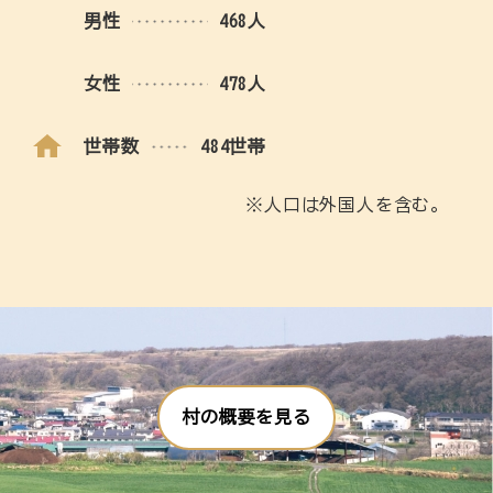
男性
468人
女性
478人
世帯数
484世帯
※人口は外国人を含む。
村の概要を見る