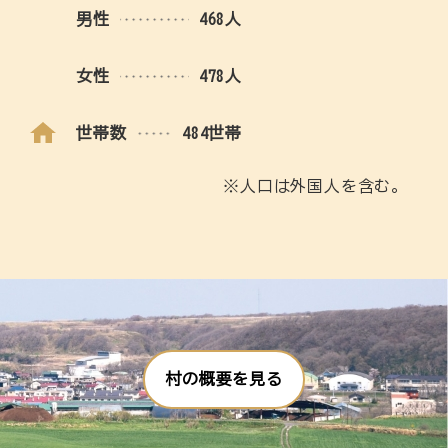
男性
468人
女性
478人
世帯数
484世帯
※人口は外国人を含む。
村の概要を見る