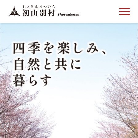
こ
メ
サ
本
こ
メ
本
こ
イ
イ
文
こ
イ
文
か
ン
ト
こ
か
ン
へ
ら
メ
内
こ
ら
メ
移
サ
ニ
共
ま
フ
ニ
動
イ
ュ
通
で
ッ
ュ
し
ト
ー
メ
タ
ー
ま
内
こ
ニ
ー
へ
す
共
こ
ュ
メ
移
通
ま
ー
ニ
動
メ
で
こ
ュ
し
ニ
こ
ー
ま
ュ
ま
す
ー
で