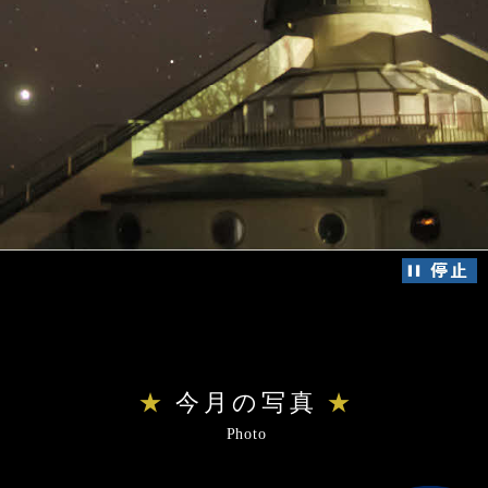
こ
こ
か
ら
今月の写真
本
Photo
文
で