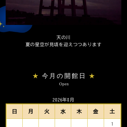
天の川
夏の星空が見頃を迎えつつあります
今月の開館日
Open
2026年8月
日
月
火
水
木
金
土
1