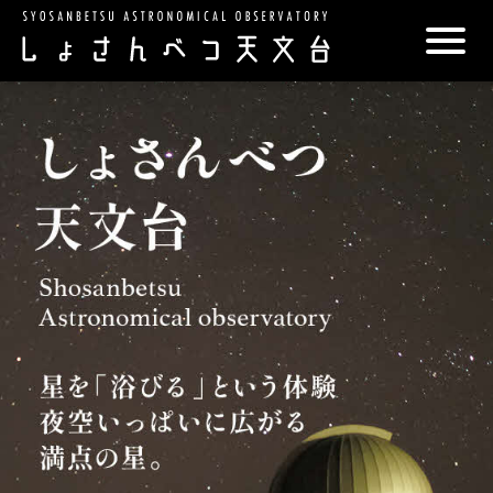
こ
メ
サ
本
こ
メ
本
こ
イ
イ
文
こ
イ
文
か
ン
ト
こ
か
ン
へ
ら
メ
内
こ
ら
メ
移
サ
ニ
共
ま
フ
ニ
動
イ
ュ
通
で
ッ
ュ
し
ト
ー
メ
タ
ー
ま
内
こ
ニ
ー
へ
す
共
こ
ュ
メ
移
通
ま
ー
ニ
動
メ
で
こ
ュ
し
ニ
こ
ー
ま
ュ
ま
す
ー
で