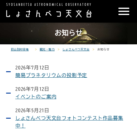
こ
メ
サ
本
こ
メ
本
こ
イ
イ
文
こ
イ
文
か
ン
ト
こ
か
ン
へ
こ
ら
メ
内
こ
ら
メ
移
お知らせ
こ
サ
ニ
共
ま
フ
ニ
動
か
イ
ュ
通
で
ッ
ュ
し
ら
ト
ー
メ
タ
ー
ま
初山別村役場
観光・魅力
しょさんべつ天文台
お知らせ
本
内
こ
ニ
ー
へ
す
文
共
こ
ュ
メ
移
2026年7月12日
で
通
ま
ー
ニ
動
簡易プラネタリウムの投影予定
す
メ
で
こ
ュ
し
。
ニ
こ
ー
ま
2026年7月12日
ュ
ま
す
イベントのご案内
ー
で
2026年5月21日
しょさんべつ天文台フォトコンテスト作品募集
中！