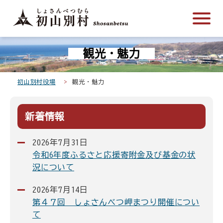
こ
メ
サ
本
こ
メ
本
こ
イ
イ
文
こ
イ
文
か
ン
ト
こ
か
ン
へ
こ
ら
メ
内
こ
ら
メ
移
観光・魅力
こ
サ
ニ
共
ま
フ
ニ
動
か
イ
ュ
通
で
ッ
ュ
し
ら
ト
ー
メ
タ
ー
ま
初山別村役場
観光・魅力
本
内
こ
ニ
ー
へ
す
文
共
こ
ュ
メ
移
で
新着情報
通
ま
ー
ニ
動
す
メ
で
こ
ュ
し
。
2026年7月31日
ニ
こ
ー
ま
令和6年度ふるさと応援寄附金及び基金の状
ュ
ま
す
況について
ー
で
2026年7月14日
第４７回 しょさんべつ岬まつり開催につい
て