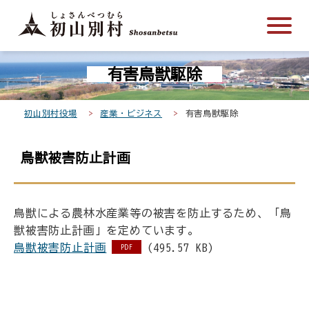
こ
メ
サ
本
こ
メ
本
こ
イ
イ
文
こ
イ
文
か
ン
ト
こ
か
ン
へ
こ
ら
メ
内
こ
ら
メ
移
有害鳥獣駆除
こ
サ
ニ
共
ま
フ
ニ
動
か
イ
ュ
通
で
ッ
ュ
し
ら
ト
ー
メ
タ
ー
ま
初山別村役場
産業・ビジネス
有害鳥獣駆除
本
内
こ
ニ
ー
へ
す
文
共
こ
ュ
メ
移
鳥獣被害防止計画
で
通
ま
ー
ニ
動
す
メ
で
こ
ュ
し
。
ニ
こ
ー
ま
鳥獣による農林水産業等の被害を防止するため、「鳥
ュ
ま
す
獣被害防止計画」を定めています。
ー
で
鳥獣被害防止計画
(495.57 KB)
PDF