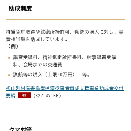
助成制度
狩猟免許取得や鉄砲所持許可、猟銃の購入に対し、実
費相当額を助成しています。
（例）
講習受講料、精神鑑定診断書料、射撃講習受講
料、会場までの交通費
猟銃等の購入（上限50万円） 等。
初山別村有害鳥獣捕獲従事者育成支援事業助成金交付
要綱
(327.47 KB)
PDF
クマ対策