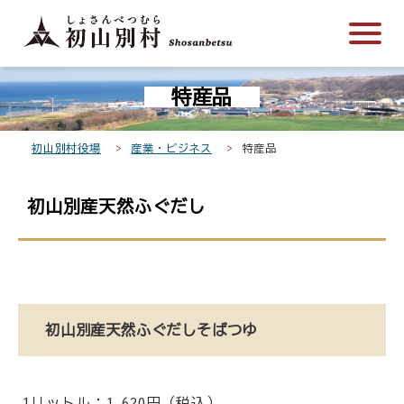
こ
メ
サ
本
こ
メ
本
こ
イ
イ
文
こ
イ
文
か
ン
ト
こ
か
ン
へ
こ
ら
メ
内
こ
ら
メ
移
特産品
こ
サ
ニ
共
ま
フ
ニ
動
か
イ
ュ
通
で
ッ
ュ
し
ら
ト
ー
メ
タ
ー
ま
初山別村役場
産業・ビジネス
特産品
本
内
こ
ニ
ー
へ
す
文
共
こ
ュ
メ
移
初山別産天然ふぐだし
で
通
ま
ー
ニ
動
す
メ
で
こ
ュ
し
。
ニ
こ
ー
ま
ュ
ま
す
ー
で
初山別産天然ふぐだしそばつゆ
1リットル：1,620円（税込）