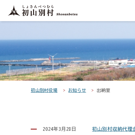
こ
こ
メ
サ
本
こ
メ
本
こ
こ
イ
イ
文
こ
イ
文
か
か
ン
ト
こ
か
ン
へ
こ
ら
ら
メ
内
こ
ら
メ
移
こ
サ
メ
ニ
共
ま
フ
ニ
動
か
イ
イ
ュ
通
で
ッ
ュ
し
ら
ト
ン
ー
メ
タ
ー
ま
本
内
メ
こ
ニ
ー
へ
す
文
共
ニ
こ
ュ
メ
移
で
通
ュ
ま
ー
ニ
動
す
メ
ー
で
こ
ュ
し
。
ニ
こ
ー
ま
初山別村役場
お知らせ
出納室
ュ
ま
す
ー
で
2024年3月28日
初山別村収納代理