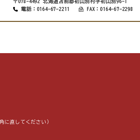
〒078-4492 北海道苫前郡初山別村字初山別96-1
電話：0164-67-2211
FAX：0164-67-2298
p（＠は半角に直してください）