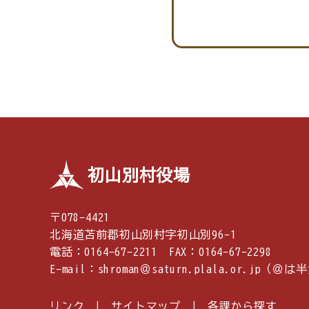
初山別村役場
〒078-4421
北海道苫前郡初山別村字初山別96-1
電話：0164-67-2211 FAX：0164-67-2298
E-mail：shroman＠saturn.plala.or.j
リンク
サイトマップ
各課から探す