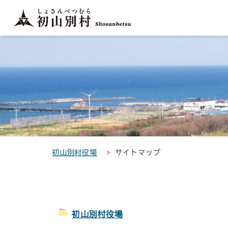
こ
こ
メ
サ
本
こ
メ
本
こ
こ
イ
イ
文
こ
イ
文
か
か
ン
ト
こ
か
ン
へ
こ
ら
ら
メ
内
こ
ら
メ
移
こ
サ
メ
ニ
共
ま
フ
ニ
動
か
イ
イ
ュ
通
で
ッ
ュ
し
ら
ト
ン
ー
メ
タ
ー
ま
本
内
メ
こ
ニ
ー
へ
す
文
共
ニ
こ
ュ
メ
移
で
通
ュ
ま
ー
ニ
動
す
メ
ー
で
こ
ュ
し
。
ニ
こ
ー
ま
初山別村役場
サイトマップ
ュ
ま
す
ー
で
初山別村役場