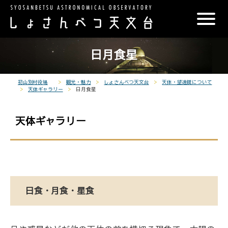
こ
メ
サ
本
こ
メ
本
こ
イ
イ
文
こ
イ
文
か
ン
ト
こ
か
ン
へ
こ
ら
メ
内
こ
ら
メ
移
日月食星
こ
サ
ニ
共
ま
フ
ニ
動
か
イ
ュ
通
で
ッ
ュ
し
ら
ト
ー
メ
タ
ー
ま
初山別村役場
観光・魅力
しょさんべつ天文台
天体・望遠鏡について
天体ギャラリー
日月食星
本
内
こ
ニ
ー
へ
す
文
共
こ
ュ
メ
移
で
天体ギャラリー
通
ま
ー
ニ
動
す
メ
で
こ
ュ
し
。
ニ
こ
ー
ま
ュ
ま
す
ー
で
日食・月食・星食