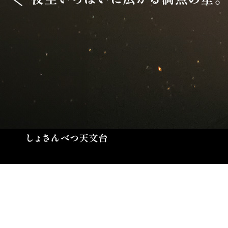
こ
こ
か