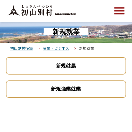
こ
メ
サ
本
こ
メ
本
こ
イ
イ
文
こ
イ
文
か
ン
ト
こ
か
ン
へ
こ
ら
メ
内
こ
ら
メ
移
新規就業
こ
サ
ニ
共
ま
フ
ニ
動
か
イ
ュ
通
で
ッ
ュ
し
ら
ト
ー
メ
タ
ー
ま
初山別村役場
産業・ビジネス
新規就業
本
内
こ
ニ
ー
へ
す
文
共
こ
ュ
メ
移
新規就農
で
通
ま
ー
ニ
動
す
メ
で
こ
ュ
し
。
ニ
こ
ー
ま
新規漁業就業
ュ
ま
す
ー
で