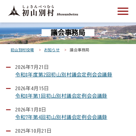
こ
メ
サ
本
こ
メ
本
こ
イ
イ
文
こ
イ
文
か
ン
ト
こ
か
ン
へ
こ
ら
メ
内
こ
ら
メ
移
議会事務局
こ
サ
ニ
共
ま
フ
ニ
動
か
イ
ュ
通
で
ッ
ュ
し
ら
ト
ー
メ
タ
ー
ま
初山別村役場
お知らせ
議会事務局
本
内
こ
ニ
ー
へ
す
文
共
こ
ュ
メ
移
2026年7月21日
で
通
ま
ー
ニ
動
令和8年度第2回初山別村議会定例会会議録
す
メ
で
こ
ュ
し
。
ニ
こ
ー
ま
2026年4月15日
ュ
ま
す
令和8年第1回初山別村議会定例会会議録
ー
で
2026年1月8日
令和7年第4回初山別村議会定例会会議録
2025年10月21日