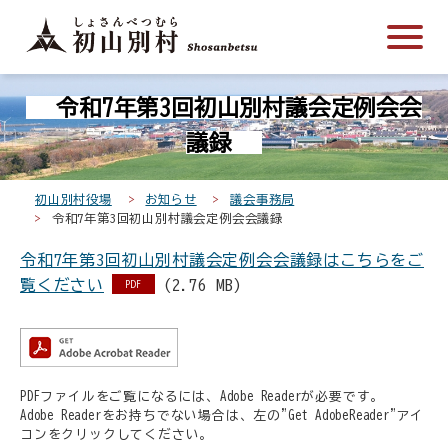
こ
メ
サ
本
こ
メ
本
こ
イ
イ
文
こ
イ
文
か
ン
ト
こ
か
ン
へ
こ
ら
メ
内
こ
ら
メ
移
令和7年第3回初山別村議会定例会会
こ
サ
ニ
共
ま
フ
ニ
動
か
イ
ュ
通
で
ッ
ュ
し
議録
ら
ト
ー
メ
タ
ー
ま
本
内
こ
ニ
ー
へ
す
初山別村役場
お知らせ
議会事務局
文
共
こ
ュ
メ
移
令和7年第3回初山別村議会定例会会議録
で
通
ま
ー
ニ
動
す
令和7年第3回初山別村議会定例会会議録はこちらをご
メ
で
こ
ュ
し
。
覧ください
(2.76 MB)
ニ
こ
ー
PDF
ま
ュ
ま
す
ー
で
PDFファイルをご覧になるには、Adobe Readerが必要です。
Adobe Readerをお持ちでない場合は、左の"Get AdobeReader"アイ
コンをクリックしてください。