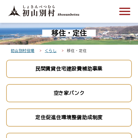
こ
メ
サ
本
こ
メ
本
こ
イ
イ
文
こ
イ
文
か
ン
ト
こ
か
ン
へ
こ
ら
メ
内
こ
ら
メ
移
移住・定住
こ
サ
ニ
共
ま
フ
ニ
動
か
イ
ュ
通
で
ッ
ュ
し
ら
ト
ー
メ
タ
ー
ま
初山別村役場
くらし
移住・定住
本
内
こ
ニ
ー
へ
す
文
共
こ
ュ
メ
移
民間賃貸住宅建設費補助事業
で
通
ま
ー
ニ
動
す
メ
で
こ
ュ
し
。
ニ
こ
ー
ま
空き家バンク
ュ
ま
す
ー
で
定住促進住環境整備助成制度