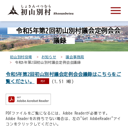
こ
メ
サ
本
こ
メ
本
こ
イ
イ
文
こ
イ
文
か
ン
ト
こ
か
ン
へ
こ
ら
メ
内
こ
ら
メ
移
令和5年第2回初山別村議会定例会会
こ
サ
ニ
共
ま
フ
ニ
動
か
イ
ュ
通
で
ッ
ュ
し
議録
ら
ト
ー
メ
タ
ー
ま
本
内
こ
ニ
ー
へ
す
初山別村役場
お知らせ
議会事務局
文
共
こ
ュ
メ
移
令和5年第2回初山別村議会定例会会議録
で
通
ま
ー
ニ
動
す
令和5年第2回初山別村議会定例会会議録はこちらをご
メ
で
こ
ュ
し
。
覧ください。
(1.51 MB)
ニ
こ
ー
PDF
ま
ュ
ま
す
ー
で
PDFファイルをご覧になるには、Adobe Readerが必要です。
Adobe Readerをお持ちでない場合は、左の"Get AdobeReader"アイ
コンをクリックしてください。