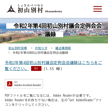
こ
メ
サ
本
こ
メ
本
こ
イ
イ
文
こ
イ
文
か
ン
ト
こ
か
ン
へ
こ
ら
メ
内
こ
ら
メ
移
令和2年第4回初山別村議会定例会会
こ
サ
ニ
共
ま
フ
ニ
動
か
イ
ュ
通
で
ッ
ュ
し
議録
ら
ト
ー
メ
タ
ー
ま
本
内
こ
ニ
ー
へ
す
初山別村役場
お知らせ
議会事務局
文
共
こ
ュ
メ
移
令和2年第4回初山別村議会定例会会議録
で
通
ま
ー
ニ
動
す
令和2年第4回初山別村議会定例会会議録はこちらをご
メ
で
こ
ュ
し
。
覧ください。
(1.55 MB)
ニ
こ
ー
PDF
ま
ュ
ま
す
ー
で
PDFファイルをご覧になるには、Adobe Readerが必要です。
Adobe Readerをお持ちでない場合は、左の"Get AdobeReader"アイ
コンをクリックしてください。