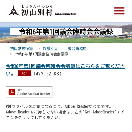
こ
メ
サ
本
こ
メ
本
こ
イ
イ
文
こ
イ
文
か
ン
ト
こ
か
ン
へ
こ
ら
メ
内
こ
ら
メ
移
令和6年第1回議会臨時会会議録
こ
サ
ニ
共
ま
フ
ニ
動
か
イ
ュ
通
で
ッ
ュ
し
ら
ト
ー
メ
タ
ー
ま
初山別村役場
お知らせ
議会事務局
本
令和6年第1回議会臨時会会議録
内
こ
ニ
ー
へ
す
文
共
こ
ュ
メ
移
令和6年第1回議会臨時会会議録はこちらをご覧くださ
で
通
ま
ー
ニ
動
い。
(477.52 KB)
PDF
す
メ
で
こ
ュ
し
。
ニ
こ
ー
ま
ュ
ま
す
ー
で
PDFファイルをご覧になるには、Adobe Readerが必要です。
Adobe Readerをお持ちでない場合は、左の"Get AdobeReader"アイ
コンをクリックしてください。