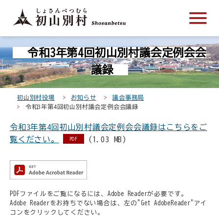
こ
メ
サ
本
こ
メ
本
こ
イ
イ
文
こ
イ
文
か
ン
ト
こ
か
ン
へ
こ
ら
メ
内
こ
ら
メ
移
令和3年第4回初山別村議会定例会会
こ
サ
ニ
共
ま
フ
ニ
動
か
イ
ュ
通
で
ッ
ュ
し
議録
ら
ト
ー
メ
タ
ー
ま
本
内
こ
ニ
ー
へ
す
初山別村役場
お知らせ
議会事務局
文
共
こ
ュ
メ
移
令和3年第4回初山別村議会定例会会議録
で
通
ま
ー
ニ
動
す
令和3年第4回初山別村議会定例会会議録はこちらをご
メ
で
こ
ュ
し
。
覧ください。
(1.03 MB)
ニ
こ
ー
PDF
ま
ュ
ま
す
ー
で
PDFファイルをご覧になるには、Adobe Readerが必要です。
Adobe Readerをお持ちでない場合は、左の"Get AdobeReader"アイ
コンをクリックしてください。