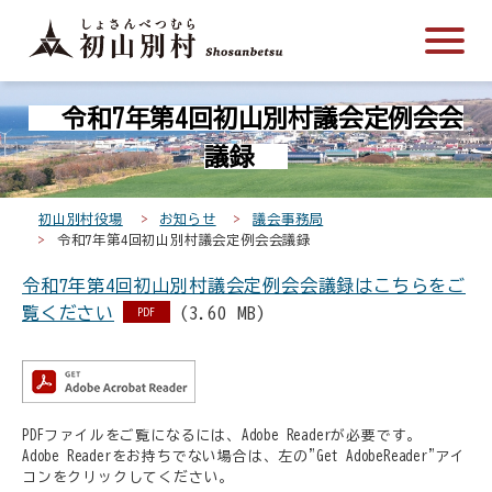
こ
メ
サ
本
こ
メ
本
こ
イ
イ
文
こ
イ
文
か
ン
ト
こ
か
ン
へ
こ
ら
メ
内
こ
ら
メ
移
令和7年第4回初山別村議会定例会会
こ
サ
ニ
共
ま
フ
ニ
動
か
イ
ュ
通
で
ッ
ュ
し
議録
ら
ト
ー
メ
タ
ー
ま
本
内
こ
ニ
ー
へ
す
初山別村役場
お知らせ
議会事務局
文
共
こ
ュ
メ
移
令和7年第4回初山別村議会定例会会議録
で
通
ま
ー
ニ
動
す
令和7年第4回初山別村議会定例会会議録はこちらをご
メ
で
こ
ュ
し
。
覧ください
(3.60 MB)
ニ
こ
ー
PDF
ま
ュ
ま
す
ー
で
PDFファイルをご覧になるには、Adobe Readerが必要です。
Adobe Readerをお持ちでない場合は、左の"Get AdobeReader"アイ
コンをクリックしてください。