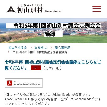
こ
メ
サ
本
こ
メ
本
こ
イ
イ
文
こ
イ
文
か
ン
ト
こ
か
ン
へ
こ
ら
メ
内
こ
ら
メ
移
令和6年第1回初山別村議会定例会会
こ
サ
ニ
共
ま
フ
ニ
動
か
イ
ュ
通
で
ッ
ュ
し
議録
ら
ト
ー
メ
タ
ー
ま
本
内
こ
ニ
ー
へ
す
初山別村役場
お知らせ
議会事務局
文
共
こ
ュ
メ
移
令和6年第1回初山別村議会定例会会議録
で
通
ま
ー
ニ
動
す
令和6年第1回初山別村議会定例会会議録はこちらをご
メ
で
こ
ュ
し
。
覧ください。
(1.79 MB)
ニ
こ
ー
PDF
ま
ュ
ま
す
ー
で
PDFファイルをご覧になるには、Adobe Readerが必要です。
Adobe Readerをお持ちでない場合は、左の"Get AdobeReader"アイ
コンをクリックしてください。