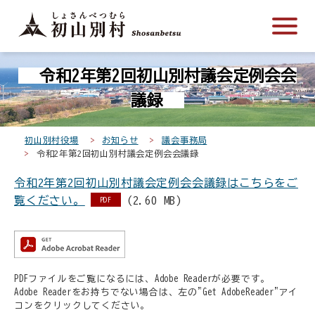
こ
メ
サ
本
こ
メ
本
こ
イ
イ
文
こ
イ
文
か
ン
ト
こ
か
ン
へ
こ
ら
メ
内
こ
ら
メ
移
令和2年第2回初山別村議会定例会会
こ
サ
ニ
共
ま
フ
ニ
動
か
イ
ュ
通
で
ッ
ュ
し
議録
ら
ト
ー
メ
タ
ー
ま
本
内
こ
ニ
ー
へ
す
初山別村役場
お知らせ
議会事務局
文
共
こ
ュ
メ
移
令和2年第2回初山別村議会定例会会議録
で
通
ま
ー
ニ
動
す
令和2年第2回初山別村議会定例会会議録はこちらをご
メ
で
こ
ュ
し
。
覧ください。
(2.60 MB)
ニ
こ
ー
PDF
ま
ュ
ま
す
ー
で
PDFファイルをご覧になるには、Adobe Readerが必要です。
Adobe Readerをお持ちでない場合は、左の"Get AdobeReader"アイ
コンをクリックしてください。