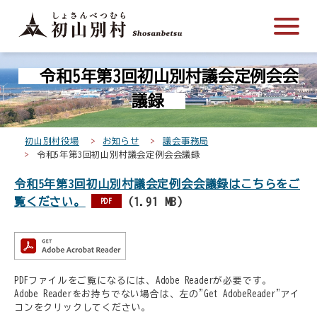
こ
メ
サ
本
こ
メ
本
こ
イ
イ
文
こ
イ
文
か
ン
ト
こ
か
ン
へ
こ
ら
メ
内
こ
ら
メ
移
令和5年第3回初山別村議会定例会会
こ
サ
ニ
共
ま
フ
ニ
動
か
イ
ュ
通
で
ッ
ュ
し
議録
ら
ト
ー
メ
タ
ー
ま
本
内
こ
ニ
ー
へ
す
初山別村役場
お知らせ
議会事務局
文
共
こ
ュ
メ
移
令和5年第3回初山別村議会定例会会議録
で
通
ま
ー
ニ
動
す
令和5年第3回初山別村議会定例会会議録はこちらをご
メ
で
こ
ュ
し
。
覧ください。
(1.91 MB)
ニ
こ
ー
PDF
ま
ュ
ま
す
ー
で
PDFファイルをご覧になるには、Adobe Readerが必要です。
Adobe Readerをお持ちでない場合は、左の"Get AdobeReader"アイ
コンをクリックしてください。