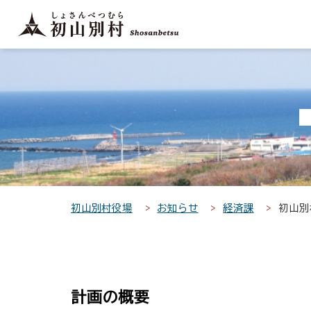
こ
こ
メ
サ
本
こ
メ
本
こ
こ
イ
イ
文
こ
イ
文
か
か
ン
ト
こ
か
ン
へ
こ
ら
ら
メ
内
こ
ら
メ
移
こ
サ
メ
ニ
共
ま
フ
ニ
動
か
イ
イ
ュ
通
で
ッ
ュ
し
ら
ト
ン
ー
メ
タ
ー
ま
本
内
メ
こ
ニ
ー
へ
す
文
共
ニ
こ
ュ
メ
移
で
通
ュ
ま
ー
ニ
動
す
メ
ー
で
こ
ュ
し
。
ニ
こ
ー
ま
初山別村役場
お知らせ
経済課
初山別
ュ
ま
す
ー
で
計画の概要