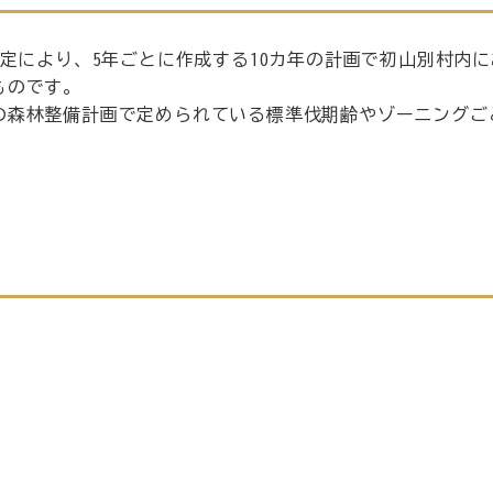
規定により、5年ごとに作成する10カ年の計画で初山別村内
ものです。
の森林整備計画で定められている標準伐期齢やゾーニングご
。