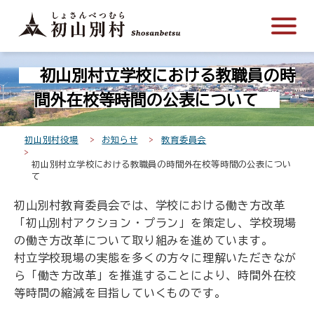
こ
メ
サ
本
こ
メ
本
こ
イ
イ
文
こ
イ
文
か
ン
ト
こ
か
ン
へ
こ
ら
メ
内
こ
ら
メ
移
初山別村立学校における教職員の時
こ
サ
ニ
共
ま
フ
ニ
動
か
イ
ュ
通
で
ッ
ュ
し
間外在校等時間の公表について
ら
ト
ー
メ
タ
ー
ま
本
内
こ
ニ
ー
へ
す
初山別村役場
お知らせ
教育委員会
文
共
こ
ュ
メ
移
で
初山別村立学校における教職員の時間外在校等時間の公表につい
通
ま
ー
ニ
動
て
す
メ
で
こ
ュ
し
。
ニ
こ
ー
ま
初山別村教育委員会では、学校における働き方改革
ュ
ま
す
「初山別村アクション・プラン」を策定し、学校現場
ー
で
の働き方改革について取り組みを進めています。
村立学校現場の実態を多くの方々に理解いただきなが
ら「働き方改革」を推進することにより、時間外在校
等時間の縮減を目指していくものです。