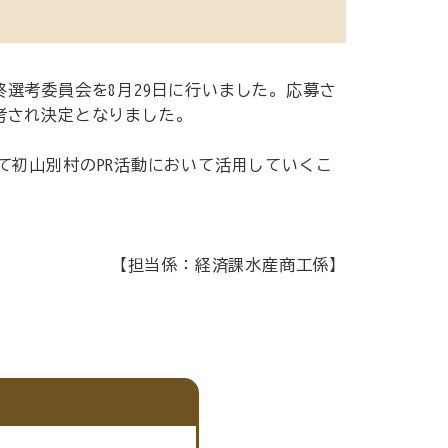
終選考委員会を8月29日に行いました。応募さ
選考され決定となりました。
て初山別村のPR活動において活用していくこ
【担当係：経済課水産商工係】