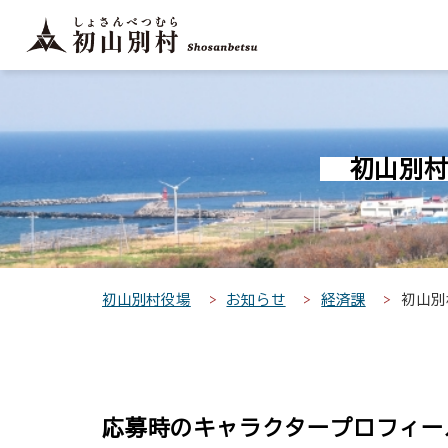
こ
こ
メ
サ
本
こ
メ
本
こ
こ
イ
イ
文
こ
イ
文
か
か
ン
ト
こ
か
ン
へ
こ
ら
ら
メ
内
こ
ら
メ
移
こ
サ
メ
ニ
共
ま
フ
ニ
動
か
イ
イ
ュ
通
で
ッ
ュ
し
ら
ト
ン
ー
メ
タ
ー
ま
初山別
本
内
メ
こ
ニ
ー
へ
す
文
共
ニ
こ
ュ
メ
移
で
通
ュ
ま
ー
ニ
動
す
メ
ー
で
こ
ュ
し
。
ニ
こ
ー
ま
初山別村役場
お知らせ
経済課
初山別
ュ
ま
す
ー
で
応募時のキャラクタープロフィー