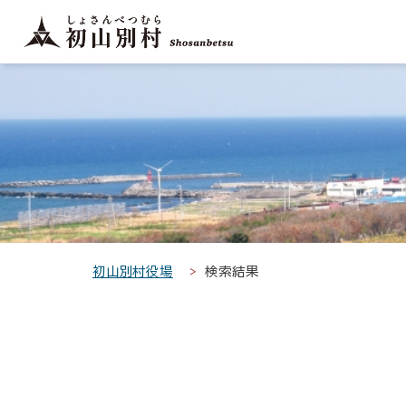
こ
こ
メ
サ
本
こ
メ
本
こ
こ
イ
イ
文
こ
イ
文
か
か
ン
ト
こ
か
ン
へ
こ
ら
ら
メ
内
こ
ら
メ
移
こ
サ
メ
ニ
共
ま
フ
ニ
動
か
イ
イ
ュ
通
で
ッ
ュ
し
ら
ト
ン
ー
メ
タ
ー
ま
本
内
メ
こ
ニ
ー
へ
す
文
共
ニ
こ
ュ
メ
移
で
通
ュ
ま
ー
ニ
動
す
メ
ー
で
こ
ュ
し
。
ニ
こ
ー
ま
初山別村役場
検索結果
ュ
ま
す
ー
で