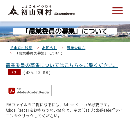
こ
メ
サ
本
こ
メ
本
こ
イ
イ
文
こ
イ
文
か
ン
ト
こ
か
ン
へ
こ
ら
メ
内
こ
ら
メ
移
「農業委員の募集」について
こ
サ
ニ
共
ま
フ
ニ
動
か
イ
ュ
通
で
ッ
ュ
し
ら
ト
ー
メ
タ
ー
ま
初山別村役場
お知らせ
農業委員会
本
「農業委員の募集」について
内
こ
ニ
ー
へ
す
文
共
こ
ュ
メ
移
農業委員の募集についてはこちらをご覧ください。
で
通
ま
ー
ニ
動
(425.18 KB)
PDF
す
メ
で
こ
ュ
し
。
ニ
こ
ー
ま
ュ
ま
す
ー
で
PDFファイルをご覧になるには、Adobe Readerが必要です。
Adobe Readerをお持ちでない場合は、左の"Get AdobeReader"アイ
コンをクリックしてください。