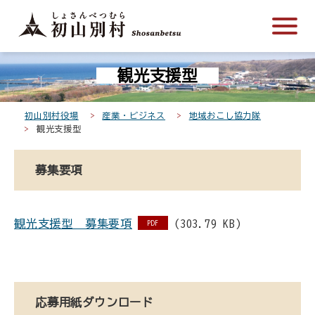
こ
メ
サ
本
こ
メ
本
こ
イ
イ
文
こ
イ
文
か
ン
ト
こ
か
ン
へ
こ
ら
メ
内
こ
ら
メ
移
観光支援型
こ
サ
ニ
共
ま
フ
ニ
動
か
イ
ュ
通
で
ッ
ュ
し
ら
ト
ー
メ
タ
ー
ま
初山別村役場
産業・ビジネス
地域おこし協力隊
本
観光支援型
内
こ
ニ
ー
へ
す
文
共
こ
ュ
メ
移
で
通
ま
ー
ニ
動
募集要項
す
メ
で
こ
ュ
し
。
ニ
こ
ー
ま
ュ
ま
す
観光支援型＿募集要項
(303.79 KB)
PDF
ー
で
応募用紙ダウンロード