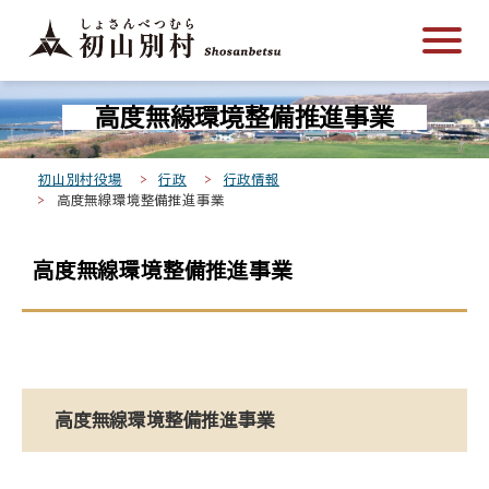
こ
メ
サ
本
こ
メ
本
こ
イ
イ
文
こ
イ
文
か
ン
ト
こ
か
ン
へ
こ
ら
メ
内
こ
ら
メ
移
高度無線環境整備推進事業
こ
サ
ニ
共
ま
フ
ニ
動
か
イ
ュ
通
で
ッ
ュ
し
ら
ト
ー
メ
タ
ー
ま
初山別村役場
行政
行政情報
本
高度無線環境整備推進事業
内
こ
ニ
ー
へ
す
文
共
こ
ュ
メ
移
で
通
ま
ー
ニ
動
高度無線環境整備推進事業
す
メ
で
こ
ュ
し
。
ニ
こ
ー
ま
ュ
ま
す
ー
で
高度無線環境整備推進事業