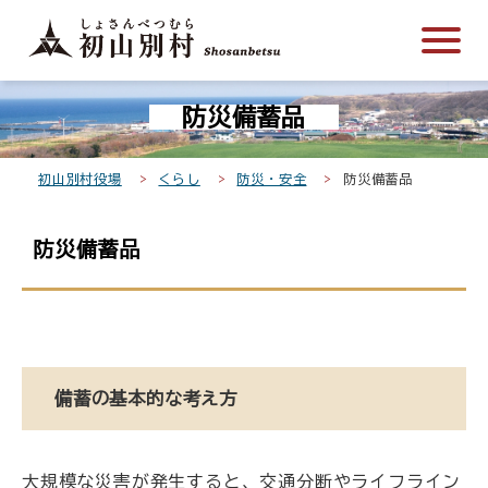
こ
メ
サ
本
こ
メ
本
こ
イ
イ
文
こ
イ
文
か
ン
ト
こ
か
ン
へ
こ
ら
メ
内
こ
ら
メ
移
防災備蓄品
こ
サ
ニ
共
ま
フ
ニ
動
か
イ
ュ
通
で
ッ
ュ
し
ら
ト
ー
メ
タ
ー
ま
初山別村役場
くらし
防災・安全
防災備蓄品
本
内
こ
ニ
ー
へ
す
文
共
こ
ュ
メ
移
防災備蓄品
で
通
ま
ー
ニ
動
す
メ
で
こ
ュ
し
。
ニ
こ
ー
ま
ュ
ま
す
ー
で
備蓄の基本的な考え方
大規模な災害が発生すると、交通分断やライフライン