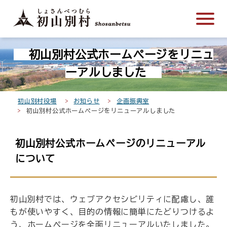
こ
メ
サ
本
こ
メ
本
こ
イ
イ
文
こ
イ
文
か
ン
ト
こ
か
ン
へ
こ
ら
メ
内
こ
ら
メ
移
初山別村公式ホームページをリニュ
こ
サ
ニ
共
ま
フ
ニ
動
か
イ
ュ
通
で
ッ
ュ
し
ーアルしました
ら
ト
ー
メ
タ
ー
ま
本
内
こ
ニ
ー
へ
す
初山別村役場
お知らせ
企画振興室
文
共
こ
ュ
メ
移
初山別村公式ホームページをリニューアルしました
で
通
ま
ー
ニ
動
す
メ
で
こ
ュ
し
初山別村公式ホームページのリニューアル
。
ニ
こ
ー
ま
について
ュ
ま
す
ー
で
初山別村では、ウェブアクセシビリティに配慮し、誰
もが使いやすく、目的の情報に簡単にたどりつけるよ
う、ホームページを全面リニューアルいたしました。