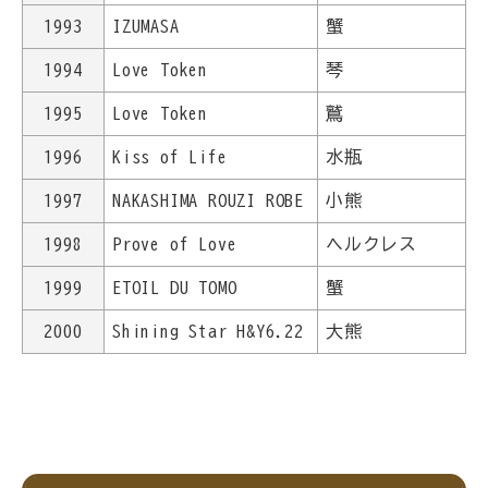
1993
IZUMASA
蟹
1994
Love Token
琴
1995
Love Token
鷲
1996
Kiss of Life
水瓶
1997
NAKASHIMA ROUZI ROBE
小熊
1998
Prove of Love
ヘルクレス
1999
ETOIL DU TOMO
蟹
2000
Shining Star H&Y6.22
大熊