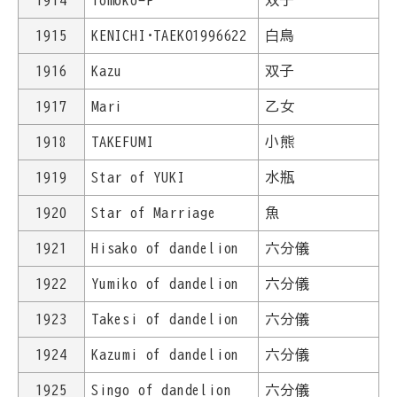
1914
Tomoko-P
双子
1915
KENICHI･TAEKO1996622
白鳥
1916
Kazu
双子
1917
Mari
乙女
1918
TAKEFUMI
小熊
1919
Star of YUKI
水瓶
1920
Star of Marriage
魚
1921
Hisako of dandelion
六分儀
1922
Yumiko of dandelion
六分儀
1923
Takesi of dandelion
六分儀
1924
Kazumi of dandelion
六分儀
1925
Singo of dandelion
六分儀