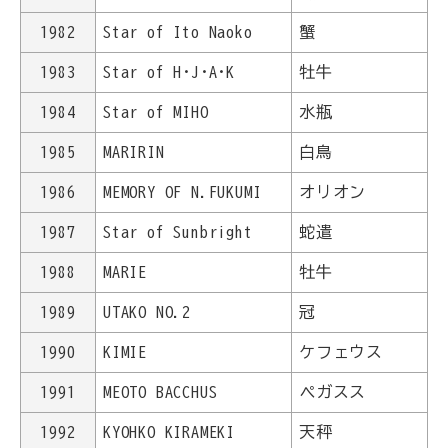
1982
Star of Ito Naoko
蟹
1983
Star of H･J･A･K
牡牛
1984
Star of MIHO
水瓶
1985
MARIRIN
白鳥
1986
MEMORY OF N.FUKUMI
オリオン
1987
Star of Sunbright
蛇遣
1988
MARIE
牡牛
1989
UTAKO NO.2
冠
1990
KIMIE
ケフェウス
1991
MEOTO BACCHUS
ペガスス
1992
KYOHKO KIRAMEKI
天秤