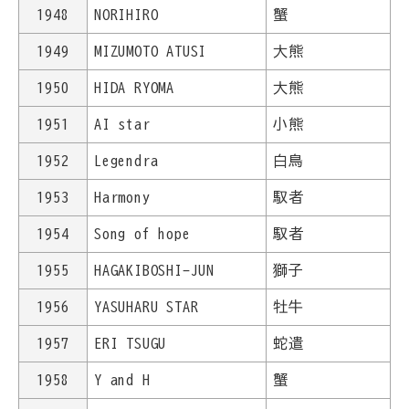
1948
NORIHIRO
蟹
1949
MIZUMOTO ATUSI
大熊
1950
HIDA RYOMA
大熊
1951
AI star
小熊
1952
Legendra
白鳥
1953
Harmony
馭者
1954
Song of hope
馭者
1955
HAGAKIBOSHI-JUN
獅子
1956
YASUHARU STAR
牡牛
1957
ERI TSUGU
蛇遣
1958
Y and H
蟹