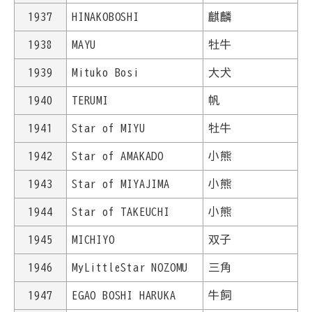
1937
HINAKOBOSHI
麒麟
1938
MAYU
牡牛
1939
Mituko Bosi
大犬
1940
TERUMI
帆
1941
Star of MIYU
牡牛
1942
Star of AMAKADO
小熊
1943
Star of MIYAJIMA
小熊
1944
Star of TAKEUCHI
小熊
1945
MICHIYO
双子
1946
MyLittleStar NOZOMU
三角
1947
EGAO BOSHI HARUKA
牛飼