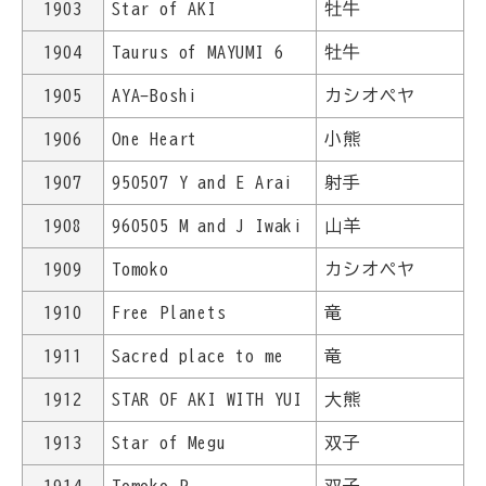
1903
Star of AKI
牡牛
1904
Taurus of MAYUMI 6
牡牛
1905
AYA-Boshi
カシオペヤ
1906
One Heart
小熊
1907
950507 Y and E Arai
射手
1908
960505 M and J Iwaki
山羊
1909
Tomoko
カシオペヤ
1910
Free Planets
竜
1911
Sacred place to me
竜
1912
STAR OF AKI WITH YUI
大熊
1913
Star of Megu
双子