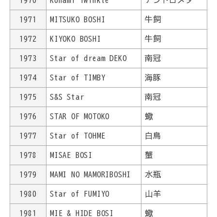
1970
Konami Twinkle
アンドロメダ
1971
MITSUKO BOSHI
牛飼
1972
KIYOKO BOSHI
牛飼
1973
Star of dream DEKO
南冠
1974
Star of TIMBY
海豚
1975
S&S Star
南冠
1976
STAR OF MOTOKO
蠍
1977
Star of TOHME
白鳥
1978
MISAE BOSI
蟹
1979
MAMI NO MAMORIBOSHI
水瓶
1980
Star of FUMIYO
山羊
1981
MIE & HIDE BOSI
蠍