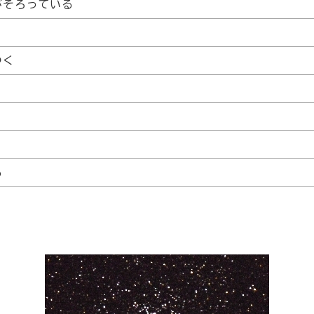
がそろっている
つく
る