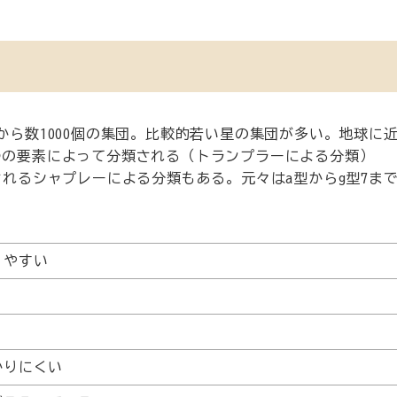
から数1000個の集団。比較的若い星の集団が多い。地球に
つの要素によって分類される（トランプラーによる分類）
されるシャプレーによる分類もある。元々はa型からg型7ま
りやすい
かりにくい