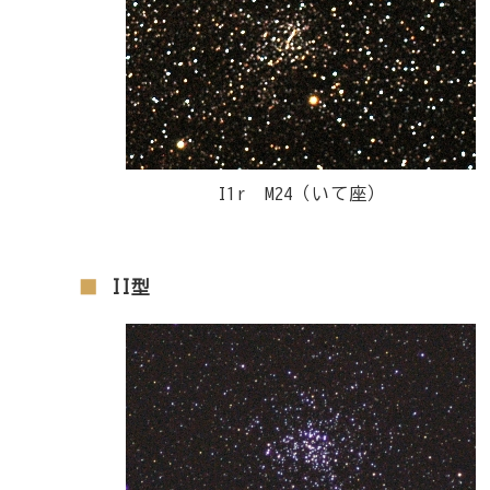
I1r M24（いて座）
II型