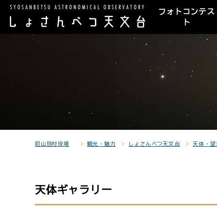
こ
こ
メ
サ
本
こ
メ
本
フォトコンテス
こ
こ
イ
イ
文
こ
イ
文
ト
か
か
ン
ト
こ
か
ン
へ
こ
ら
ら
メ
内
こ
ら
メ
移
こ
サ
メ
ニ
共
ま
フ
ニ
動
か
イ
イ
ュ
通
で
ッ
ュ
し
ら
ト
ン
ー
メ
タ
ー
ま
本
内
メ
こ
ニ
ー
へ
す
文
共
ニ
こ
ュ
メ
移
で
通
ュ
ま
ー
ニ
動
す
メ
ー
で
こ
ュ
し
。
ニ
こ
ー
ま
初山別村役場
観光・魅力
しょさんべつ天文台
天体・望
ュ
ま
す
ー
で
天体ギャラリー