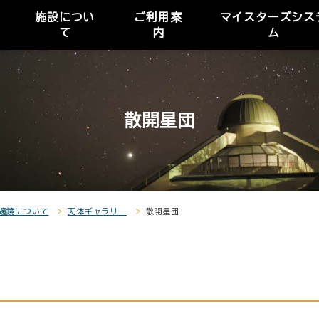
施設につい
ご利用案
マイスターズシス
て
内
ム
散開星団
遠鏡について
天体ギャラリー
散開星団