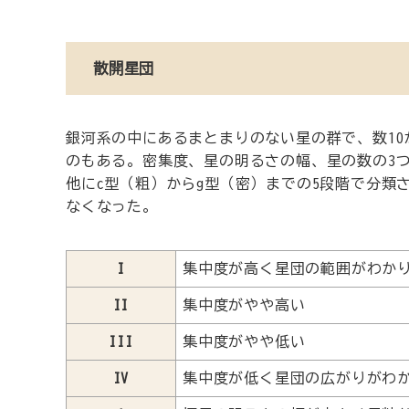
散開星団
銀河系の中にあるまとまりのない星の群で、数10
のもある。密集度、星の明るさの幅、星の数の3
他にc型（粗）からg型（密）までの5段階で分類
なくなった。
I
集中度が高く星団の範囲がわか
II
集中度がやや高い
III
集中度がやや低い
IV
集中度が低く星団の広がりがわ