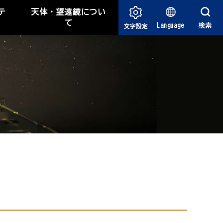
テ
天体・望遠鏡につい
て
文字設定
Language
検索