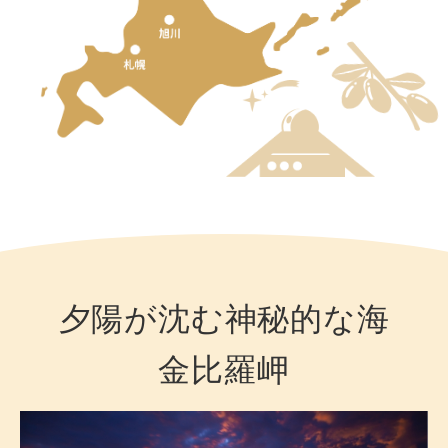
夕陽が沈む神秘的な海
金比羅岬