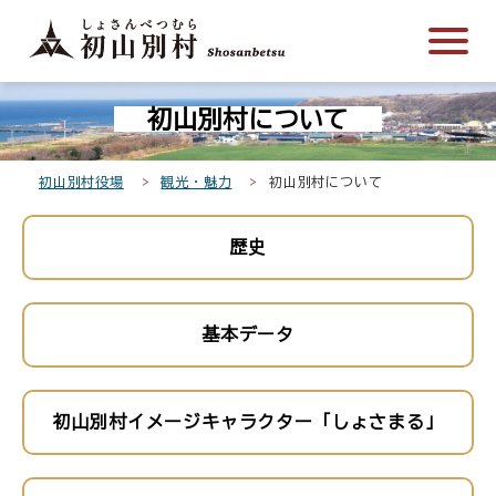
こ
メ
サ
本
こ
メ
本
こ
イ
イ
文
こ
イ
文
か
ン
ト
こ
か
ン
へ
こ
ら
メ
内
こ
ら
メ
移
初山別村について
こ
サ
ニ
共
ま
フ
ニ
動
か
イ
ュ
通
で
ッ
ュ
し
ら
ト
ー
メ
タ
ー
ま
初山別村役場
観光・魅力
初山別村について
本
内
こ
ニ
ー
へ
す
文
共
こ
ュ
メ
移
歴史
で
通
ま
ー
ニ
動
す
メ
で
こ
ュ
し
。
ニ
こ
ー
ま
基本データ
ュ
ま
す
ー
で
初山別村イメージキャラクター「しょさまる」