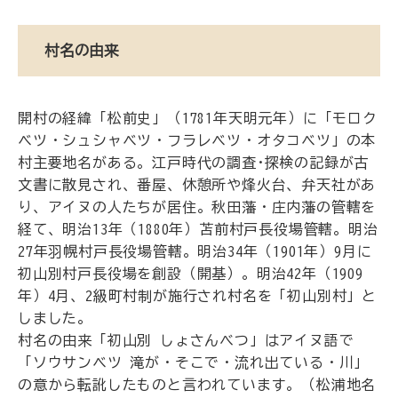
村名の由来
開村の経緯「松前史」（1781年天明元年）に「モロク
ベツ・シュシャベツ・フラレベツ・オタコベツ」の本
村主要地名がある。江戸時代の調査･探検の記録が古
文書に散見され、番屋、休憩所や烽火台、弁天社があ
り、アイヌの人たちが居住。秋田藩・庄内藩の管轄を
経て、明治13年（1880年）苫前村戸長役場管轄。明治
27年羽幌村戸長役場管轄。明治34年（1901年）9月に
初山別村戸長役場を創設（開基）。明治42年（1909
年）4月、2級町村制が施行され村名を「初山別村」と
しました。
村名の由来「初山別 しょさんべつ」はアイヌ語で
「ソウサンベツ 滝が・そこで・流れ出ている・川」
の意から転訛したものと言われています。（松浦地名