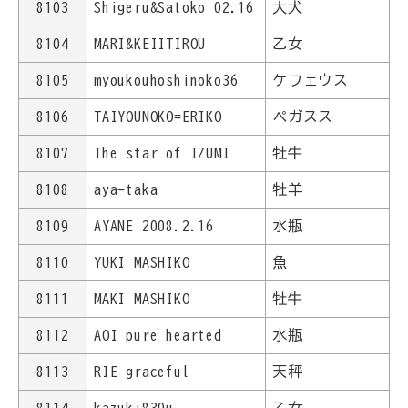
8103
Shigeru&Satoko 02.16
大犬
8104
MARI&KEIITIROU
乙女
8105
myoukouhoshinoko36
ケフェウス
8106
TAIYOUNOKO=ERIKO
ペガスス
8107
The star of IZUMI
牡牛
8108
aya-taka
牡羊
8109
AYANE 2008.2.16
水瓶
8110
YUKI MASHIKO
魚
8111
MAKI MASHIKO
牡牛
8112
AOI pure hearted
水瓶
8113
RIE graceful
天秤