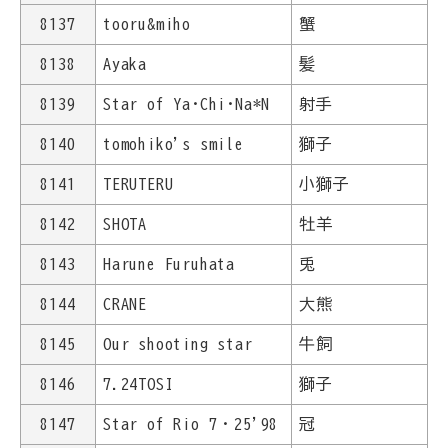
8137
tooru&miho
蟹
8138
Ayaka
髪
8139
Star of Ya･Chi･Na*N
射手
8140
tomohiko's smile
獅子
8141
TERUTERU
小獅子
8142
SHOTA
牡羊
8143
Harune Furuhata
兎
8144
CRANE
大熊
8145
Our shooting star
牛飼
8146
7.24TOSI
獅子
8147
Star of Rio 7・25'98
冠