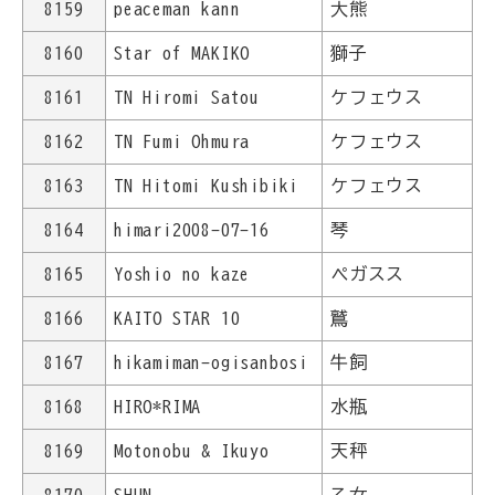
8159
peaceman kann
大熊
8160
Star of MAKIKO
獅子
8161
TN Hiromi Satou
ケフェウス
8162
TN Fumi Ohmura
ケフェウス
8163
TN Hitomi Kushibiki
ケフェウス
8164
himari2008-07-16
琴
8165
Yoshio no kaze
ペガスス
8166
KAITO STAR 10
鷲
8167
hikamiman-ogisanbosi
牛飼
8168
HIRO*RIMA
水瓶
8169
Motonobu & Ikuyo
天秤