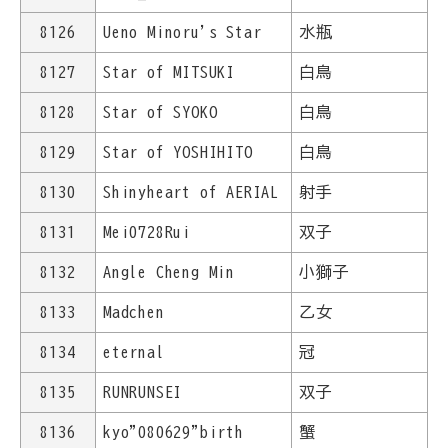
8126
Ueno Minoru's Star
水瓶
8127
Star of MITSUKI
白鳥
8128
Star of SYOKO
白鳥
8129
Star of YOSHIHITO
白鳥
8130
Shinyheart of AERIAL
射手
8131
Mei0728Rui
双子
8132
Angle Cheng Min
小獅子
8133
Madchen
乙女
8134
eternal
冠
8135
RUNRUNSEI
双子
8136
kyo"080629"birth
蟹