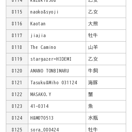
8114
kazuki830u
乙女
8115
naoko&syoji
乙女
8116
Kaotan
大熊
8117
jiajia
牡牛
8118
The Camino
山羊
8119
stargazer=HIDEMI
乙女
8120
AMANO TONBIMARU
牛飼
8121
Tasuku&Miho 031124
海豚
8122
MASAKO.Y
蟹
8123
41-0314
魚
8124
H&M070513
水瓶
8125
sora_080424
牡牛