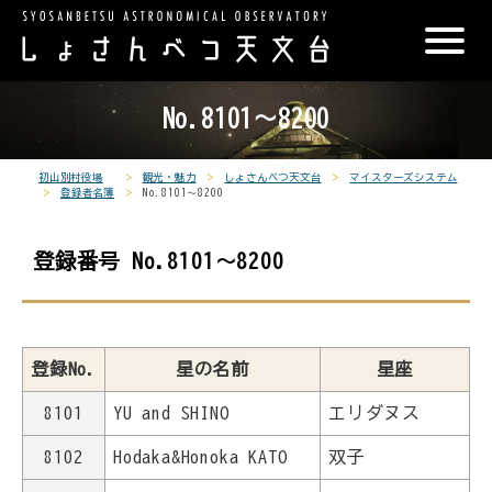
こ
メ
サ
本
こ
メ
本
こ
イ
イ
文
こ
イ
文
か
ン
ト
こ
か
ン
へ
こ
ら
メ
内
こ
ら
メ
移
No.8101～8200
こ
サ
ニ
共
ま
フ
ニ
動
か
イ
ュ
通
で
ッ
ュ
し
ら
ト
ー
メ
タ
ー
ま
初山別村役場
観光・魅力
しょさんべつ天文台
マイスターズシステム
登録者名簿
No.8101～8200
本
内
こ
ニ
ー
へ
す
文
共
こ
ュ
メ
移
で
登録番号 No.8101～8200
通
ま
ー
ニ
動
す
メ
で
こ
ュ
し
。
ニ
こ
ー
ま
ュ
ま
す
登録No.
星の名前
星座
ー
で
8101
YU and SHINO
エリダヌス
8102
Hodaka&Honoka KATO
双子