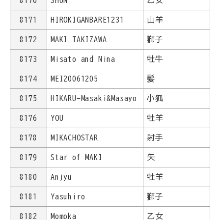
8170
SHUN
乙女
8171
HIROKIGANBARE1231
山羊
8172
MAKI TAKIZAWA
獅子
8173
Misato and Nina
牡牛
8174
MEI20061205
髪
8175
HIKARU-Masaki&Masayo
小狐
8176
YOU
牡羊
8178
MIKACHOSTAR
射手
8179
Star of MAKI
矢
8180
Anjyu
牡羊
8181
Yasuhiro
獅子
8182
Momoka
乙女