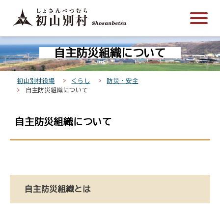
こ
メ
サ
本
こ
メ
本
こ
イ
イ
文
こ
イ
文
か
ン
ト
こ
か
ン
へ
こ
ら
メ
内
こ
ら
メ
移
自主防災組織について
こ
サ
ニ
共
ま
フ
ニ
動
か
イ
ュ
通
で
ッ
ュ
し
ら
ト
ー
メ
タ
ー
ま
初山別村役場
くらし
防災・安全
本
自主防災組織について
内
こ
ニ
ー
へ
す
文
共
こ
ュ
メ
移
で
通
ま
ー
ニ
動
自主防災組織について
す
メ
で
こ
ュ
し
。
ニ
こ
ー
ま
ュ
ま
す
ー
で
自主防災組織とは