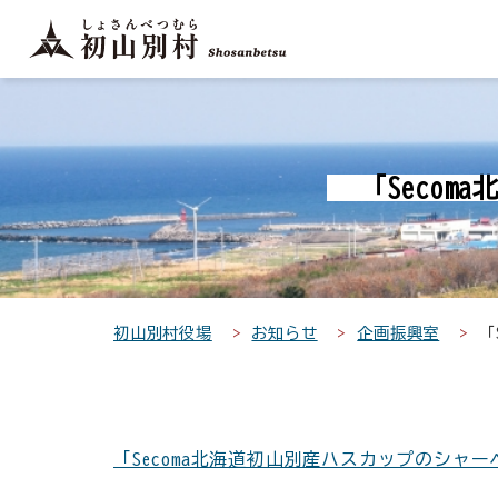
こ
こ
メ
サ
本
こ
メ
本
こ
こ
イ
イ
文
こ
イ
文
か
か
ン
ト
こ
か
ン
へ
こ
ら
ら
メ
内
こ
ら
メ
移
こ
サ
メ
ニ
共
ま
フ
ニ
動
か
イ
イ
ュ
通
で
ッ
ュ
し
ら
ト
ン
ー
メ
タ
ー
ま
「Seco
本
内
メ
こ
ニ
ー
へ
す
文
共
ニ
こ
ュ
メ
移
で
通
ュ
ま
ー
ニ
動
す
メ
ー
で
こ
ュ
し
。
ニ
こ
ー
ま
初山別村役場
お知らせ
企画振興室
「
ュ
ま
す
ー
で
「Secoma北海道初山別産ハスカップのシャ