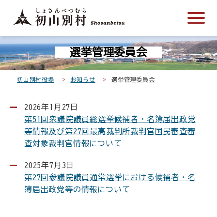
こ
メ
サ
本
こ
メ
本
こ
イ
イ
文
こ
イ
文
か
ン
ト
こ
か
ン
へ
こ
ら
メ
内
こ
ら
メ
移
選挙管理委員会
こ
サ
ニ
共
ま
フ
ニ
動
か
イ
ュ
通
で
ッ
ュ
し
ら
ト
ー
メ
タ
ー
ま
初山別村役場
お知らせ
選挙管理委員会
本
内
こ
ニ
ー
へ
す
文
共
こ
ュ
メ
移
2026年1月27日
で
通
ま
ー
ニ
動
第51回衆議院議員総選挙候補者・名簿届出政党
す
メ
で
こ
ュ
し
等情報及び第27回最高裁判所裁判官国民審査審
。
ニ
こ
ー
ま
査対象裁判官情報について
ュ
ま
す
ー
で
2025年7月3日
第27回参議院議員通常選挙における候補者・名
簿届出政党等の情報について