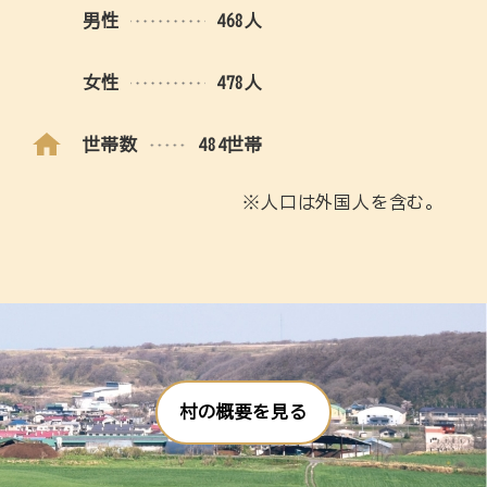
男性
468人
女性
478人
世帯数
484世帯
※人口は外国人を含む。
村の概要を見る