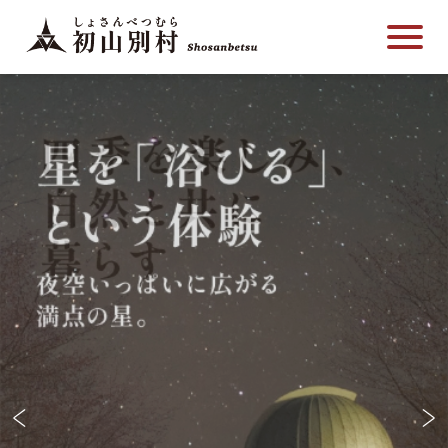
こ
メ
サ
本
こ
メ
本
こ
イ
イ
文
こ
イ
文
か
ン
ト
こ
か
ン
へ
ら
メ
内
こ
ら
メ
移
サ
ニ
共
ま
フ
ニ
動
イ
ュ
通
で
ッ
ュ
し
ト
ー
メ
タ
ー
ま
内
こ
ニ
ー
へ
す
共
こ
ュ
メ
移
通
ま
ー
ニ
動
メ
で
こ
ュ
し
ニ
こ
ー
ま
ュ
ま
す
ー
で