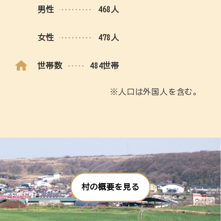
男性
468人
女性
478人
世帯数
484世帯
※人口は外国人を含む。
村の概要を見る