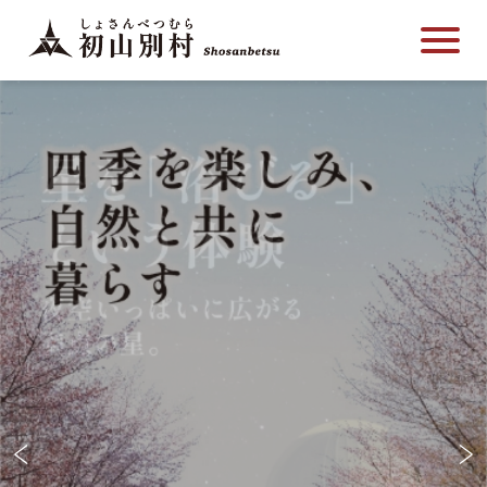
こ
メ
サ
本
こ
メ
本
こ
イ
イ
文
こ
イ
文
か
ン
ト
こ
か
ン
へ
ら
メ
内
こ
ら
メ
移
サ
ニ
共
ま
フ
ニ
動
イ
ュ
通
で
ッ
ュ
し
ト
ー
メ
タ
ー
ま
内
こ
ニ
ー
へ
す
共
こ
ュ
メ
移
通
ま
ー
ニ
動
メ
で
こ
ュ
し
ニ
こ
ー
ま
ュ
ま
す
ー
で