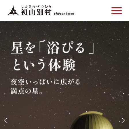
こ
メ
サ
本
こ
メ
本
こ
イ
イ
文
こ
イ
文
か
ン
ト
こ
か
ン
へ
ら
メ
内
こ
ら
メ
移
サ
ニ
共
ま
フ
ニ
動
イ
ュ
通
で
ッ
ュ
し
ト
ー
メ
タ
ー
ま
内
こ
ニ
ー
へ
す
共
こ
ュ
メ
移
通
ま
ー
ニ
動
メ
で
こ
ュ
し
ニ
こ
ー
ま
ュ
ま
す
ー
で