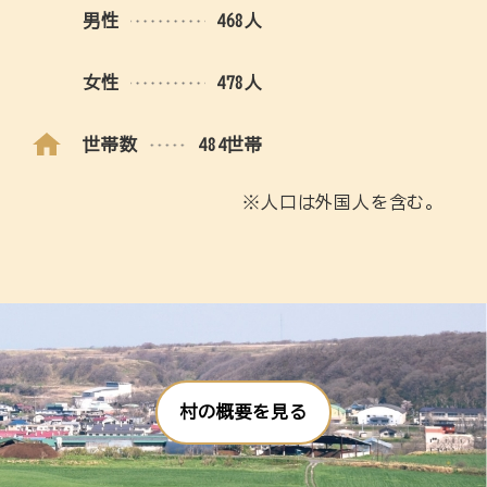
男性
468人
女性
478人
世帯数
484世帯
※人口は外国人を含む。
村の概要を見る