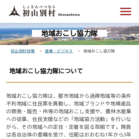
こ
メ
サ
本
こ
メ
本
こ
イ
イ
文
こ
イ
文
か
ン
ト
こ
か
ン
へ
こ
ら
メ
内
こ
ら
メ
移
地域おこし協力隊
こ
サ
ニ
共
ま
フ
ニ
動
か
イ
ュ
通
で
ッ
ュ
し
ら
ト
ー
メ
タ
ー
ま
初山別村役場
産業・ビジネス
地域おこし協力隊
本
内
こ
ニ
ー
へ
す
文
共
こ
ュ
メ
移
地域おこし協力隊について
で
通
ま
ー
ニ
動
す
メ
で
こ
ュ
し
。
ニ
こ
ー
ま
地域おこし協力隊は、都市地域から過疎地域等の条件
ュ
ま
す
不利地域に住民票を異動し、地域ブランドや地場産品
ー
で
の開発・販売・PR等の地域おこし支援や、農林水産業
への従事、住民支援などの「地域協力活動」を行いな
がら、その地域への定住・定着を図る取組です。隊員
は各自治体の委嘱を受け、任期はおおむね1年から3年