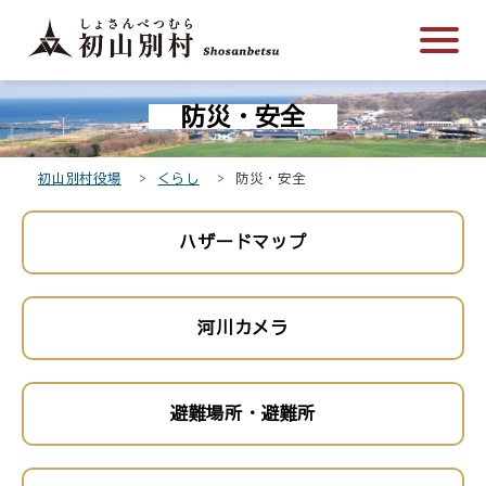
こ
メ
サ
本
こ
メ
本
こ
イ
イ
文
こ
イ
文
か
ン
ト
こ
か
ン
へ
こ
ら
メ
内
こ
ら
メ
移
防災・安全
こ
サ
ニ
共
ま
フ
ニ
動
か
イ
ュ
通
で
ッ
ュ
し
ら
ト
ー
メ
タ
ー
ま
初山別村役場
くらし
防災・安全
本
内
こ
ニ
ー
へ
す
文
共
こ
ュ
メ
移
ハザードマップ
で
通
ま
ー
ニ
動
す
メ
で
こ
ュ
し
。
ニ
こ
ー
ま
河川カメラ
ュ
ま
す
ー
で
避難場所・避難所